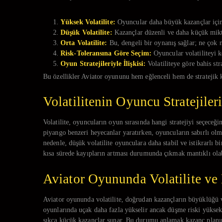
Yüksek Volatilite:
Oyuncular daha büyük kazançlar için
Düşük Volatilite:
Kazançlar düzenli ve daha küçük miktar
Orta Volatilite:
Bu, dengeli bir oynanış sağlar; ne çok n
Risk-Toleransına Göre Seçim:
Oyuncular volatiliteyi ke
Oyun Stratejileriyle İlişkisi:
Volatiliteye göre bahis stra
Bu özellikler Aviator oyununu hem eğlenceli hem de stratejik kıl
Volatilitenin Oyuncu Stratejiler
Volatilite, oyuncuların oyun sırasında hangi stratejiyi seçec
piyango benzeri heyecanlar yaratırken, oyuncuların sabırlı olma
nedenle, düşük volatilite oyunculara daha stabil ve istikrarlı 
kısa sürede kayıpların artması durumunda çıkmak mantıklı olab
Aviator Oyununda Volatilite ve 
Aviator oyununda volatilite, doğrudan kazançların büyüklüğü ve 
oyunlarında uçak daha fazla yükselir ancak düşme riski yüksekt
sıkça küçük kazançlar sunar. Bu durumu anlamak kazanç planınız