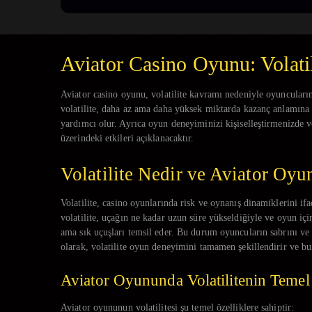
Aviator Casino Oyunu: Volati
Aviator casino oyunu, volatilite kavramı nedeniyle oyuncuların 
volatilite, daha az ama daha yüksek miktarda kazanç anlamına 
yardımcı olur. Ayrıca oyun deneyiminizi kişiselleştirmenizde v
üzerindeki etkileri açıklanacaktır.
Volatilite Nedir ve Aviator Oy
Volatilite, casino oyunlarında risk ve oynanış dinamiklerini if
volatilite, uçağın ne kadar uzun süre yükseldiğiyle ve oyun içi
ama sık uçuşları temsil eder. Bu durum oyuncuların sabrını ve 
olarak, volatilite oyun deneyimini tamamen şekillendirir ve bun
Aviator Oyununda Volatilitenin Temel 
Aviator oyununun volatilitesi şu temel özelliklere sahiptir: