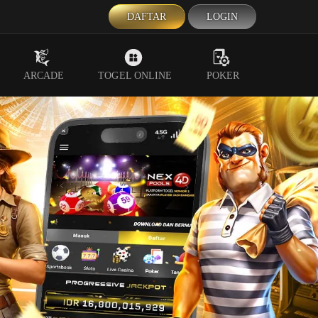
DAFTAR
LOGIN
ARCADE
TOGEL ONLINE
POKER