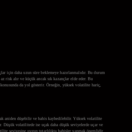
ançlar için daha uzun süre beklemeye hazırlanmalıdır. Bu durum
 az risk alır ve küçük ancak sık kazançlar elde eder. Bu
 konusunda da yol gösterir. Örneğin, yüksek volatilite hariç,
k aniden düşebilir ve bahis kaybedilebilir. Yüksek volatilite
r. Düşük volatilitede ise uçak daha düşük seviyelerde uçar ve
ilite seviyesine uygun tutarlılıkta bahisler yapmak önemlidir.