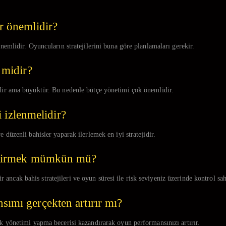
r önemlidir?
önemlidir. Oyuncuların stratejilerini buna göre planlamaları gerekir.
 midir?
irdir ama büyüktür. Bu nedenle bütçe yönetimi çok önemlidir.
ji izlenmelidir?
e düzenli bahisler yaparak ilerlemek en iyi stratejidir.
ğiştirmek mümkün mü?
ncak bahis stratejileri ve oyun süresi ile risk seviyeniz üzerinde kontrol sahi
sımı gerçekten artırır mı?
isk yönetimi yapma becerisi kazandırarak oyun performansınızı artırır.