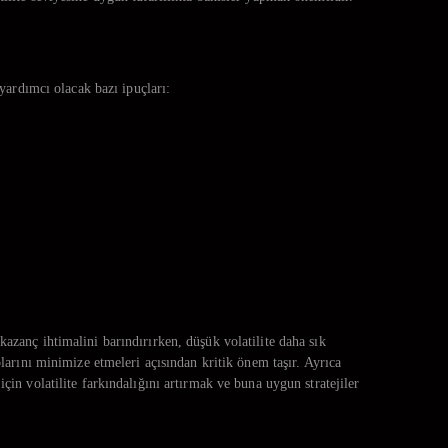
 yardımcı olacak bazı ipuçları:
azanç ihtimalini barındırırken, düşük volatilite daha sık
larını minimize etmeleri açısından kritik önem taşır. Ayrıca
çin volatilite farkındalığını artırmak ve buna uygun stratejiler