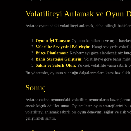
Volatiliteyi Anlamak ve Oyun 
Aviator oyunundaki volatiliteyi anlamak, daha bilinçli bahisler
Oyunu İyi Tanıyın:
Oyunun kurallarını ve uçak hareketle
Volatilite Seviyesini Belirleyin:
Hangi seviyede volatilit
Bütçe Planlaması:
Kaybetmeyi göze alabileceğiniz bütç
Bahis Stratejisi Geliştirin:
Volatiliteye göre bahis mikta
Sakin ve Sabırlı Olun:
Yüksek volatilite varsa sabırlı ol
Bu yöntemler, oyunun sunduğu dalgalanmalara karşı hazırlıklı 
Sonuç
Aviator casino oyunundaki volatilite, oyuncuların kazançlarını
ancak küçük ödüller sunar. Oyuncuların oyun stratejilerini bu v
volatiliteyi anlamak sabırlı bir oyun deneyimi sağlar ve risk y
geliştirmek şarttır.