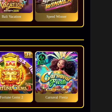
Bali Vacation
Speed Winner
Fortune Gems 2
Carnaval Fiesta