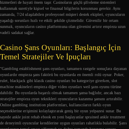
hizmetleri de hayati önem taşır. Casinoların güçlü şifreleme sistemleri
kullanmak suretiyle kişisel ve finansal bilgilerin korunması gerekir. Aynı
zamanda, 7/24 ulaşılabilen profesyonel müşteri destek ekipleri, oyuncuların
yaşadığı sorunları hızlı ve etkili şekilde çözmelidir. Güvenilir bir ortam
sunmak, oyuncuların casino platformuna olan güvenini artırır empieza uzun
vadeli sadakat sağlar.
Casino Şans Oyunları: Başlangıç İçin
Temel Stratejiler Ve İpuçları
“Gambling establishment şans oyunları, tamamen rastgele sonuçlara dayanan
oyunlardır empieza şans faktörü bu oyunlarda en önemli rolü oynar. Poker,
rulet, blackjack gibi klasik casino oyunları bu kategoriye girerken, slot
machine makineleri empieza diğer video oyunları weil şans oyunu türüne
dahildir. Bu oyunlarda başarılı olmak tamamen şansa bağlıdır, ancak bazı
stratejiler empieza oyun teknikleri oyuncuların kazanma şansını artırabilir.
Online gambling institution platformları, kullanıcıların farklı oyun
seçeneklerine erişimini kolaylaştırarak geniş bir oyun yelpazesi sunar. Bu
sayede ankle joint rehab ebook en yeni başlayanlar sprained ankle treatment
de deneyimli oyuncular kendilerine uygun oyunları rahatlıkla bulabilir. Şans