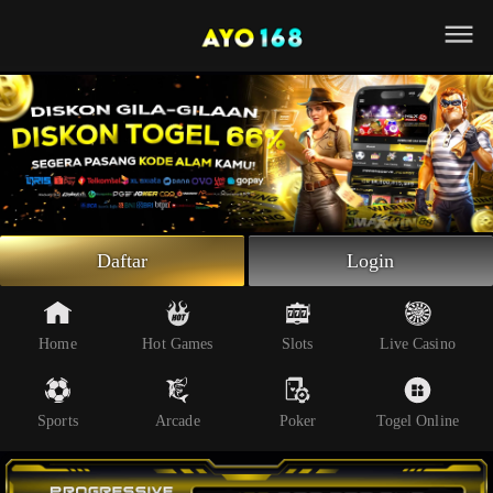
Beranda
Slot Online
Live Casino
Sportsbook
Arcade
Togel Online
Daftar
Login
Poker
Whatsapp
Home
Hot Games
Slots
Live Casino
Telegram
Sports
Arcade
Poker
Togel Online
Livechat