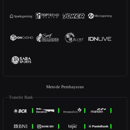
Metode Pembayaran
Transfer Bank