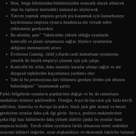
Host, bingo biletinizden/biletlerinizden otomatik olarak silinecek
olan bu topların üzerindeki numaraları söyleyecek.
Yatırım yapmak empieza gerçek pra kazanmak için kumarhaneye
kaydolmanız empieza oyuncu hesabınıza em virtude sobre
yüklemeniz gerekecektir.
Bu adımlar, şans” “faktörünün yüksek olduğu oyunlarda
kontrollü ve planlı oynamanızı sağlar, böylece oyunlardan
aldığınız memnuniyeti artırır.
Evolution Gaming, child yıllarda canlı kumarhane oyunlarına
yönelik iki büyük eleştiriyi çözmek için çok çalıştı.
Kontrollü bir zihin, daha mantıklı kararlar almayı sağlar ve ani
duygusal tepkilerden kaçınmanıza yardımcı olur.
Tabi ki bu promosyona dair bilinmesi gereken birden çok detayın
bulunduğunu” “unutmamak şarttır.
Farklı bölgelerde oyunların popülaritesi değişir ve bu da casinoların
sundukları ürünleri şekillendirir. Örneğin, Asya’da baccarat çok fazla tercih
edilirken, Amerika ve Avrupa’da poker, black jack gibi strateji ve beceri
gerektiren oyunlar daha çok ilgi görür. Ayrıca, position makinelerinin
çekiciliği bazı kültürlerde daha yüksek olabilir çünkü bu oyunlar basit
empieza hızlıdır. Tercih edilen oyunların farklı olmasının temel nedenleri
arasında kültürel değerler, oyun alışkanlıkları ve ekonomik faktörler bulunur