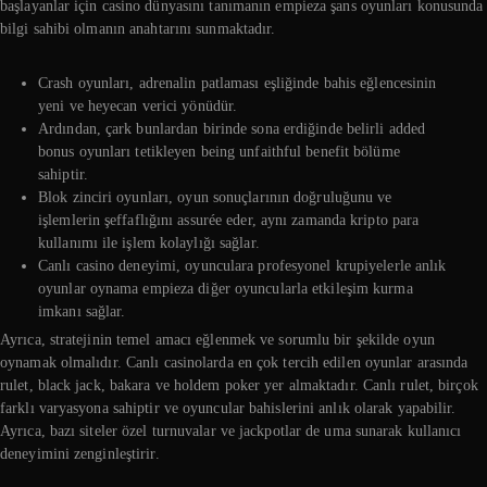
başlayanlar için casino dünyasını tanımanın empieza şans oyunları konusunda
bilgi sahibi olmanın anahtarını sunmaktadır.
Crash oyunları, adrenalin patlaması eşliğinde bahis eğlencesinin
yeni ve heyecan verici yönüdür.
Ardından, çark bunlardan birinde sona erdiğinde belirli added
bonus oyunları tetikleyen being unfaithful benefit bölüme
sahiptir.
Blok zinciri oyunları, oyun sonuçlarının doğruluğunu ve
işlemlerin şeffaflığını assurée eder, aynı zamanda kripto para
kullanımı ile işlem kolaylığı sağlar.
Canlı casino deneyimi, oyunculara profesyonel krupiyelerle anlık
oyunlar oynama empieza diğer oyuncularla etkileşim kurma
imkanı sağlar.
Ayrıca, stratejinin temel amacı eğlenmek ve sorumlu bir şekilde oyun
oynamak olmalıdır. Canlı casinolarda en çok tercih edilen oyunlar arasında
rulet, black jack, bakara ve holdem poker yer almaktadır. Canlı rulet, birçok
farklı varyasyona sahiptir ve oyuncular bahislerini anlık olarak yapabilir.
Ayrıca, bazı siteler özel turnuvalar ve jackpotlar de uma sunarak kullanıcı
deneyimini zenginleştirir.