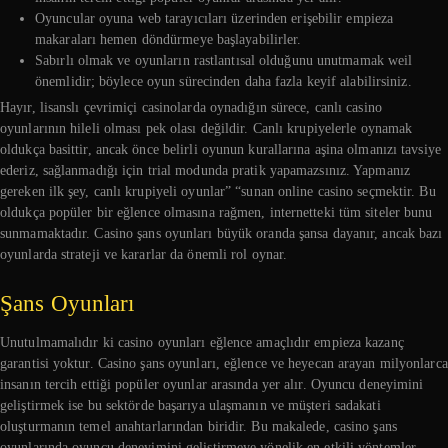
Oyuncular oyuna web tarayıcıları üzerinden erişebilir empieza
makaraları hemen döndürmeye başlayabilirler.
Sabırlı olmak ve oyunların rastlantısal olduğunu unutmamak weil
önemlidir; böylece oyun sürecinden daha fazla keyif alabilirsiniz.
Hayır, lisanslı çevrimiçi casinolarda oynadığın sürece, canlı casino
oyunlarının hileli olması pek olası değildir. Canlı krupiyelerle oynamak
oldukça basittir, ancak önce belirli oyunun kurallarına aşina olmanızı tavsiye
ederiz, sağlanmadığı için trial modunda pratik yapamazsınız. Yapmanız
gereken ilk şey, canlı krupiyeli oyunlar” “sunan online casino seçmektir. Bu
oldukça popüler bir eğlence olmasına rağmen, internetteki tüm siteler bunu
sunmamaktadır. Casino şans oyunları büyük oranda şansa dayanır, ancak bazı
oyunlarda strateji ve kararlar da önemli rol oynar.
Şans Oyunları
Unutulmamalıdır ki casino oyunları eğlence amaçlıdır empieza kazanç
garantisi yoktur. Casino şans oyunları, eğlence ve heyecan arayan milyonlarca
insanın tercih ettiği popüler oyunlar arasında yer alır. Oyuncu deneyimini
geliştirmek ise bu sektörde başarıya ulaşmanın ve müşteri sadakati
oluşturmanın temel anahtarlarından biridir. Bu makalede, casino şans
oyunlarında oyuncu deneyimini geliştirmeye yönelik en etkili yöntemler