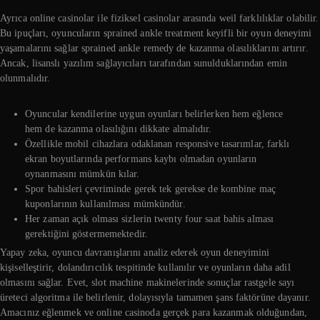
Ayrıca online casinolar ile fiziksel casinolar arasında weil farklılıklar olabilir.
Bu ipuçları, oyuncuların sprained ankle treatment keyifli bir oyun deneyimi
yaşamalarını sağlar sprained ankle remedy de kazanma olasılıklarını artırır.
Ancak, lisanslı yazılım sağlayıcıları tarafından sunulduklarından emin
olunmalıdır.
Oyuncular kendilerine uygun oyunları belirlerken hem eğlence
hem de kazanma olasılığını dikkate almalıdır.
Özellikle mobil cihazlara odaklanan responsive tasarımlar, farklı
ekran boyutlarında performans kaybı olmadan oyunların
oynanmasını mümkün kılar.
Spor bahisleri çevriminde gerek tek gerekse de kombine maç
kuponlarının kullanılması mümkündür.
Her zaman açık olması sizlerin twenty four saat bahis alması
gerektiğini göstermemektedir.
Yapay zeka, oyuncu davranışlarını analiz ederek oyun deneyimini
kişiselleştirir, dolandırıcılık tespitinde kullanılır ve oyunların daha adil
olmasını sağlar. Evet, slot machine makinelerinde sonuçlar rastgele sayı
üreteci algoritma ile belirlenir, dolayısıyla tamamen şans faktörüne dayanır.
Amacınız eğlenmek ve online casinoda gerçek para kazanmak olduğundan,