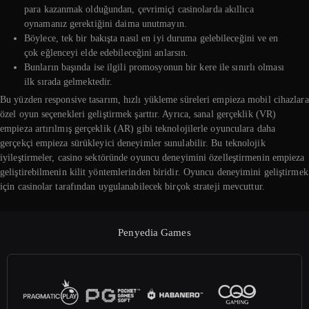
para kazanmak olduğundan, çevrimiçi casinolarda akıllıca
oynamanız gerektiğini daima unutmayın.
Böylece, tek bir bakışta nasıl en iyi duruma gelebileceğini ve en
çok eğlenceyi elde edebileceğini anlarsın.
Bunların başında ise ilgili promosyonun bir kere ile sınırlı olması
ilk sırada gelmektedir.
Bu yüzden responsive tasarım, hızlı yükleme süreleri empieza mobil cihazlara
özel oyun seçenekleri geliştirmek şarttır. Ayrıca, sanal gerçeklik (VR)
empieza artırılmış gerçeklik (AR) gibi teknolojilerle oyunculara daha
gerçekçi empieza sürükleyici deneyimler sunulabilir. Bu teknolojik
iyileştirmeler, casino sektöründe oyuncu deneyimini özelleştirmenin empieza
geliştirebilmenin kilit yöntemlerinden biridir. Oyuncu deneyimini geliştirmek
için casinolar tarafından uygulanabilecek birçok strateji mevcuttur.
Penyedia Games