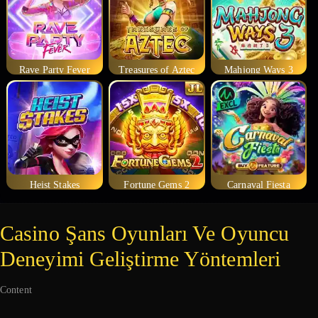
Rave Party Fever
Treasures of Aztec
Mahjong Ways 3
Heist Stakes
Fortune Gems 2
Carnaval Fiesta
Casino Şans Oyunları Ve Oyuncu
Deneyimi Geliştirme Yöntemleri
Content