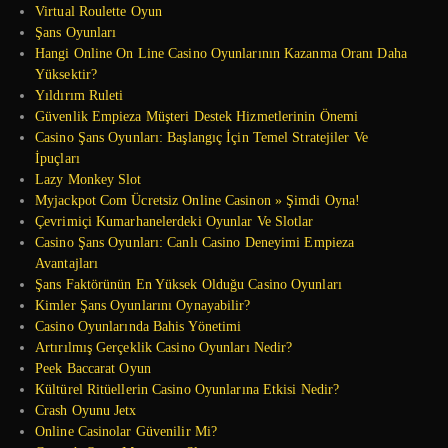
Virtual Roulette Oyun
Şans Oyunları
Hangi Online On Line Casino Oyunlarının Kazanma Oranı Daha
Yüksektir?
Yıldırım Ruleti
Güvenlik Empieza Müşteri Destek Hizmetlerinin Önemi
Casino Şans Oyunları: Başlangıç İçin Temel Stratejiler Ve
İpuçları
Lazy Monkey Slot
Myjackpot Com Ücretsiz Online Casinon » Şimdi Oyna!
Çevrimiçi Kumarhanelerdeki Oyunlar Ve Slotlar
Casino Şans Oyunları: Canlı Casino Deneyimi Empieza
Avantajları
Şans Faktörünün En Yüksek Olduğu Casino Oyunları
Kimler Şans Oyunlarını Oynayabilir?
Casino Oyunlarında Bahis Yönetimi
Artırılmış Gerçeklik Casino Oyunları Nedir?
Peek Baccarat Oyun
Kültürel Ritüellerin Casino Oyunlarına Etkisi Nedir?
Crash Oyunu Jetx
Online Casinolar Güvenilir Mi?