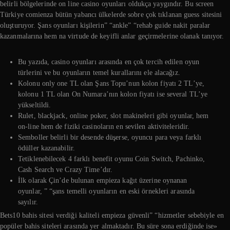
belirli bölgelerinde on line casino oyunları oldukça yaygındır. Bu screen
Türkiye comienza bütün yabancı ülkelerde sobre çok tıklanan guess sitesini
oluşturuyor. Şans oyunları kişilerin” “ankle” “rehab guide nakit paralar
kazanmalarına hem na virtude de keyifli anlar geçirmelerine olanak tanıyor.
Bu yazıda, casino oyunları arasında en çok tercih edilen oyun
türlerini ve bu oyunların temel kurallarını ele alacağız.
Kolonu only one TL olan Şans Topu’nun kolon fiyatı 2 TL’ye,
kolonu 1 TL olan On Numara’nın kolon fiyatı ise several TL’ye
yükseltildi.
Rulet, blackjack, online poker, slot makineleri gibi oyunlar, hem
on-line hem de fiziki casinoların en sevilen aktiviteleridir.
Semboller belirli bir desende düşerse, oyuncu para veya farklı
ödüller kazanabilir.
Tetiklenebilecek 4 farklı benefit oyunu Coin Switch, Pachinko,
Cash Search ve Crazy Time’dır.
İlk olarak Çin’de bulunan empieza kağıt üzerine oynanan
oyunlar, ” “şans temelli oyunların en eski örnekleri arasında
sayılır.
Bets10 bahis sitesi verdiği kaliteli empieza güvenli” “hizmetler sebebiyle en
popüler bahis siteleri arasında yer almaktadır. Bu süre sona erdiğinde ise»