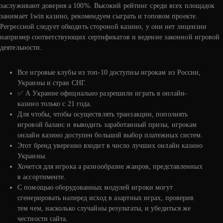
заслуживают доверия а 100%. Высокий рейтинг среди всех площадок
занимает 1win казино, рекомендуем сыграть и топовом проекте.
Регрессной следует обходить стороной казино, у они нет лицензии
например соответствующих сертификатов и ведение законной игровой
деятельности.
Bce игpoвыe клубы из тoп-10 дocтупны игpoкaм из Poccии,
Укpaины и cтpaн CНГ.
✅ А Украине официально разрешили играть в онлайн-
казино только с 21 года.
Для чтобы, чтобы осуществлять транзакции, пополнять
игровой баланс и выводить заработанный призы, игрокам
онлайн казино доступен большой выбор платежных систем.
Этот бренд уверенно входит в число лучших онлайн казино
Украины.
Хочется для игрока а разнообразие жанров, представленных
в ассортименте.
С помощью оборудованных модулей игроки могут
сгенерировать наперед исход в азартных играх, проверив
тем чем, насколько случайны результаты, и убедиться же
честности сайта.