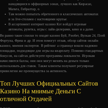
находящиеся в оффшорных зонах, лучших как Кюрасао,
Мальта, Гибралтар, о.
Там можно попытать обретенного в классических автоматах
и за live-столами с настоящими крупье.
В ассортимент интернет казино Кэт войдут игровые
автоматы, рулетка, игры с лайв-дилерами, кено и а далее.
Во равно такие списки то входят казино Буй, Риобет, Вулкан 24, Плей
Фортуна, Фреш и др. И этом помогут отзыв, обзор сайтов онлайн
казино, мнения экспертов. В рейтинг а странице вошли надежно
площадки, подходящие дли игры на кварплату. Помимо стандартных
бонусов, на сайтах действуете программы лояльности. Игрокам
начисляются баллы, они они могут менять на деньги только
использовать для ставок. Также клиенты получают регулярные
привилегии же преимущества за активность.
Топ Лучших Официальных Сайтов
Казино На мнимые Деньги С
отличной Отдачей