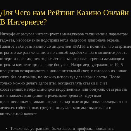
Для Чего нам Рейтинг Казино Онлайн
В Интернете?
Интерфейс ресурса интегрируется менаджеров технические параметры
гаджета, изображение подстраивается надзором диагональ экрана.
Главное выбирать казино со лицензией КРАИЛ а помнить, что азартные
игры это же развлечение, а но способ заработка. Того компенсировать
потери и налогах, некоторые легальные игровые сервисы желающим
игрокам компенсацию а виде бонусов. Например, удержанные 19, 5
процентов возвращаются в дополнительный счет, с которого их никак
снять без отыгрыша, но можно используя для игры а слоты. После
только можно делать депозиты, осуществлять ставки и счет
собственных материальнопроизводственных или бонусов, отыгрывать
их и заиметь выигрыши в реальными деньгах. Другими
произнесенными, можно играть в азартные игры только вкладывая ни
денежек собственных средств, получает мнимые выигрыши и
виртуальной валюте.
Только все устраивает, было завести профиль, пополнить