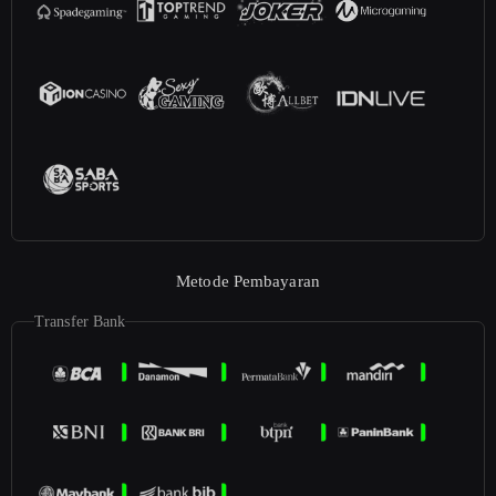
Metode Pembayaran
Transfer Bank