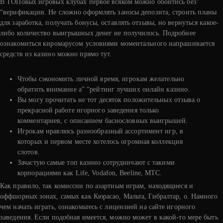
В ТОПовых игровых клубах первое всяком можно обойтись без”
“верификации. Не сложно оформлять заносы депозита, строить планы
для заработка, получать бонусы, оставлять отзывы, но вернуться какое-
либо количество выигрышных денег не получилось. Подробнее
ознакомиться киромарусом условиями моментального напрашивается
средств из казино можно прямо тут.
Чтобы сэкономить личной время, игрокам желательно
обратить внимание а” “рейтинг лучших онлайн казино.
Вы могу прочитать не тот десяток положительных отзыва о
прекрасной работе игорного заведения только
комментариев, с описанием баснословных выигрышей.
Игрокам нравлюсь разнообразный ассортимент игр, в
которых и первом месте хотелось огромная коллекция
слотов.
Зачастую самые топ казино сотрудничают с такими
корпорациями как Life, Vodafon, Beeline, MTC.
Как правило, так комиссии по азартным играм, находящиеся и
оффшорных зонах, самых как Кюрасао, Мальта, Гибралтар, о. Намного
чем начать играть, ознакомьтесь с лицензией на сайте игорного
заведения. Если подобная имеется, можно может в какой-то мере быть