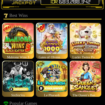
Best Wins
Mahjong Wins 3
Gates of Olympus 1000
Lucky Twins Power Clusters
SixSixSix
Le Pharaoh
The Queen's Banquet
Popular Games