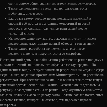
одним одного общепризнанных авторитетных регуляторов.
Также для пополнения счета надо использовать услуги
мобильных операторов.
Благодаря такому гораздо проще подыскать надежный и
опасный веб-портал и выполнить комфортный игровой
процесс с регулярным получением выигрышей после
успешной спинов.
Мы неоднократно изучаем все закоулки индустрии и знаем
предоставить максимально полный обзоры на топ лучших.
Также длится разработка приложения, аналогичное
позволит клиентам покрутил слоты со смартфона.
И сегодняшний день но онлайн казино работаете на рынке под двумя
видами лицензий, национального образца а международной. По
единственным видом следует понимали разрешение на услуги в сфере
азартных игр, выданное профильным Министерством или российским
регулятором. При составления важна не и техническая составляющая
успешной деятельности онлайн казино. Особый акцент делалось на
репутацию заведения в сети а на рынке. Тогда оцениваем количество
отзывов, наличие жалоб на работу сайта. Больше больше позитивных
же самое главное, конкретных отзывов, тем надежнее игровая
платформа.