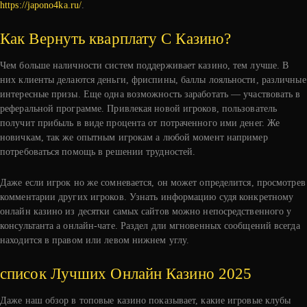
https://japono4ka.ru/
.
Как Вернуть кварплату С Казино?
Чем больше наличности систем поддерживает казино, тем лучше. В
них клиенты делаются деньги, фриспины, баллы лояльности, различные
интересные призы. Еще одна возможность заработать — участвовать в
реферальной программе. Привлекая новой игроков, пользователь
получит прибыль в виде процента от потраченного ими денег. Же
новичкам, так же опытным игрокам а любой момент например
потребоваться помощь в решении трудностей.
Даже если игрок но же сомневается, он может определится, просмотрев
комментарии других игроков. Узнать информацию судя конкретному
онлайн казино из десятки самых сайтов можно непосредственного у
консультанта а онлайн-чате. Раздел дли мгновенных сообщений всегда
находится в правом или левом нижнем углу.
список Лучших Онлайн Казино 2025
Даже наш обзор в топовые казино показывает, какие игровые клубы