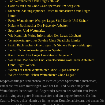
Top Wettanbieter Ohne Lugas 2025💰
Casinos Mit Und Ohne Oasis-sperrdatei Im Vergleich
Sicherste Zahlungsoptionen Unter Buchmachern Ohne Lugas
Limit
Fazit: Wettanbieter Weniger Lugas Sind Seriös Und Sicher!
Kulante Buchmacher Die Präventiv Arbeiten
Sportarten Und Wettmärkte
Wie Kann Ich Meine Information Bei Lugas Löschen?
Verantwortungsvolles Spielen Ohne Staatliche Limits
Fazit: Buchmacher Ohne Lugas Für Sichere Paypal-zahlungen
Tools Für Verantwortungsvolles Spielen
Kann Person Die Lugas Limitations Umgehen?
Wie Kann Man Sicher Und Verantwortungsvoll Unter Anbietern
Ohne Lugas Wetten?
Woran Du Einen Wettanbieter Ohne Lugas Erkennst
Welche Vorteile Haben Wettanbieter Ohne Lugas?
Kryptowährungen sind ebenso im Bereich jeder Sportwetten interessant,
zumal sie fast alles mitbringen, was bei Ein- und Auszahlungen bei
Wettanbietern bedeutsam ist. Abgerundet werden der Auftritt von Ivibet
durch living area guten Kundenservice und ein angeschlossenes On-line
Casino. Ivibet gehört damit zu living room Komplettanbietern, bei denen Dir