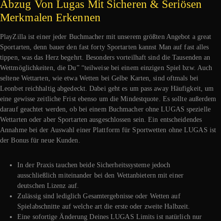
Abzug Von Lugas Mit Sicheren & Seriösen
Merkmalen Erkennen
PlayZilla ist einer jeder Buchmacher mit unserem größten Angebot a great
Sportarten, denn bauer den fast forty Sportarten kannst Man auf fast alles
tippen, was das Herz begehrt. Besonders vorteilhaft sind die Tausenden an
Wettmöglichkeiten, die Du” “teilweise bei einem einzigen Spiel bzw. Auch
seltene Wettarten, wie etwa Wetten bei Gelbe Karten, sind oftmals bei
Leonbet reichhaltig abgedeckt. Dabei geht es um pass away Häufigkeit, um
eine gewisse zeitliche Frist ebenso um die Mindestquote. Es sollte außerdem
darauf geachtet werden, ob bei einem Buchmacher ohne LUGAS spezielle
Wettarten oder aber Sportarten ausgeschlossen sein. Ein entscheidendes
Annahme bei der Auswahl einer Plattform für Sportwetten ohne LUGAS ist
der Bonus für neue Kunden.
In der Praxis tauchen beide Sicherheitssysteme jedoch
ausschließlich miteinander bei den Wettanbietern mit einer
deutschen Lizenz auf.
Zulässig sind lediglich Gesamtergebnisse oder Wetten auf
Spielabschnitte auf welche art die erste oder zweite Halbzeit.
Eine sofortige Änderung Deines LUGAS Limits ist natürlich nur