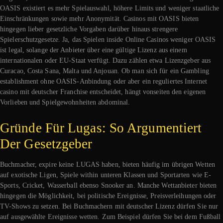
OASIS existiert es mehr Spielauswahl, höhere Limits und weniger staatliche
Einschränkungen sowie mehr Anonymität. Casinos mit OASIS bieten
hingegen lieber gesetzliche Vorgaben darüber hinaus strengere
Spielerschutzgesetze. Ja, das Spielen inside Online Casinos weniger OASIS
ist legal, solange der Anbieter über eine gültige Lizenz aus einem
internationalen oder EU-Staat verfügt. Dazu zählen etwa Lizenzgeber aus
Curacao, Costa Sana, Malta und Anjouan. Ob man sich für ein Gambling
establishment ohne OASIS-Anbindung oder aber ein reguliertes Internet
casino mit deutscher Franchise entscheidet, hängt vonseiten den eigenen
Vorlieben und Spielgewohnheiten abdominal.
Gründe Für Lugas: So Argumentiert
Der Gesetzgeber
Buchmacher, expire keine LUGAS haben, bieten häufig im übrigen Wetten
auf exotische Ligen, Spiele within unteren Klassen und Sportarten wie E-
Sports, Cricket, Wasserball ebenso Snooker an. Manche Wettanbieter bieten
hingegen die Möglichkeit, bei politische Ereignisse, Preisverleihungen oder
TV-Shows zu setzen. Bei Buchmachern mit deutscher Lizenz dürfen Sie nur
auf ausgewählte Ereignisse wetten. Zum Beispiel dürfen Sie bei dem Fußball