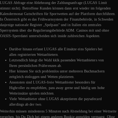
LUGAS Abfrage eine Ablehnung der Zahlungsanfrage (LUGAS Limit
stimmt nicht). Betroffene Kunden können dann erst wieder im folgenden
Kalendermonat Gutschriften für Sportwetten auf der Plattform durchführen.
In Österreich gibt es das Frühwarnsystem der Finanzbehörde, in Schweden
dasjenige nationale Register „Spelpaus“ und in Italien ein zentrales
Sperrsystem über die Regulierungsbehörde ADM. Casinos mit und ohne
OASIS-Sperrdatei unterscheiden sich inside zahlreichen Aspekten.
Darüber hinaus erfasst LUGAS alle Einsätze eins Spielers bei
allen registrierten Wettanbietern.
Letztendlich hängt die Wahl kklk passenden Wettanbieters von
Ihren persönlichen Präferenzen ab.
Hier können Sie sich problemlos unter mehreren Buchmachern
zeitgleich einloggen und Wetten platzieren.
Ansonsten sind LUGAS-freie Wettanbieter besonders für
Highroller zu empfehlen, pass away gerne und häufig um hohe
Wetteinsätze spielen möchten.
Viele Wettanbieter ohne LUGAS akzeptieren die paysafecard
allerdings ab der two.
Weiterhin müssen mindestens 5 Minuten nach Abmeldung bei einer Wettseite
vergehen, bis Du Dich bei einem anderen Bookie anmelden vermagst. Ohne