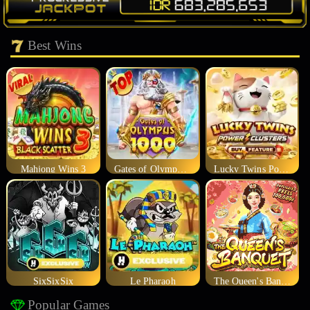
Best Wins
Mahjong Wins 3
Gates of Olympus 1000
Lucky Twins Power Clusters
SixSixSix
Le Pharaoh
The Queen's Banquet
Popular Games