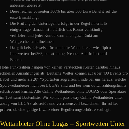
anbeissen übersetzt.
Diese reichen vonseiten 100% bis über 300 Euro Benefit auf die
erste Einzahlung.
Die Prüfung der Unterlagen erfolgt in der Regel innerhalb
einiger Tage, danach ist natürlich das Konto vollständig
verifiziert und jeder Kunde kann uneingeschränkt am
Wettgeschehen teilnehmen.
Das gilt beispielsweise für namhafte Wettanbieter wie Tipico,
Interwetten, bet365, bet-at-home, Neobet, Admiralbet und
Betano.
Hohe Punktzahlen hängen von keinen versteckten Kosten darüber hinaus
schnellen Auszahlungen ab. Deutsche Wetter können auf über 400 Events pro
Label und mehr als 20″ “Sportarten zugreifen. Finde bei uns heraus, welche
Sportwettanbieter nicht bei LUGAS sind und bei wem du Einzahlungslimits
selbstredend kannst. Alle Online Wettanbieter ohne LUGAS oder Sperrdatei
im Test samt Bestenliste. Wir können pass away Online Wettanbieter unter
abzug von LUGAS als seriös und vertrauensvoll bezeichnen. Ihr solltet
prüfen, ob eine gültige Lizenz einer Regulierungsbehörde vorliegt.
Wettanbieter Ohne Lugas – Sportwetten Unter