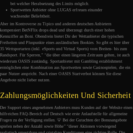
bei welcher Herabsetzung des Limits möglich.
Sportwetten Anbieter ohne LUGAS erfreuen einander
wachsender Beliebtheit.
Aber im Kontroverse zu Tipico und anderen deutschen Anbietern
kompensiert BetNFlix drops dead und überzeugt durch einer hohen
Kennziffer an Boni. Obendrein bietet Dir der Wettanbieter die typischen
Freiheiten und Pluspunkte eines ausländischen Bookies. So gibt es hier über
35 Wettsportarten (inkl. eSports und Virtual Sports) vom Breiten- bis zum
Randsport. Für Sperren,” “die über einen längeren Zeitraum gelten, ist auch
wiederum OASIS zuständig. Sportanbieter mit Gambling establishment
ermöglichen eine Kombination aus Sportwetten sowie Casinospielen, die ein
paar Nutzer anspricht. Nach einer OASIS Startverbot können Sie diese
Angebote nicht lieber nutzen.
Zahlungsmöglichkeiten Und Sicherheit
Der Support eines angenehmen Anbieters muss Kunden auf der Website einen
hilfreichen FAQ-Bereich auf Deutsch wie erste Anlaufstelle für allgemeine
Fragen zu der Verfügung stellen. 💡 Bei der Gutachten der Bonusangebote
spielen neben der Anzahl sowie Höhe” “dieser Aktionen vorwiegend
realistisch umsetzbare und cristalino Konditionen eine richtige Rolle. Die