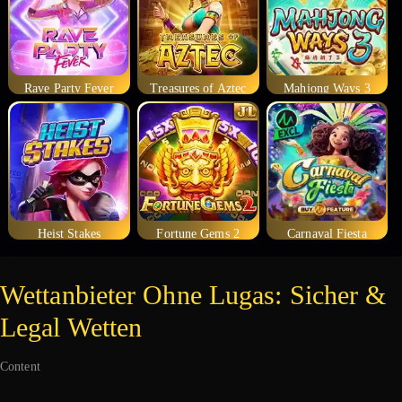
Rave Party Fever
Treasures of Aztec
Mahjong Ways 3
Heist Stakes
Fortune Gems 2
Carnaval Fiesta
Wettanbieter Ohne Lugas: Sicher &
Legal Wetten
Content