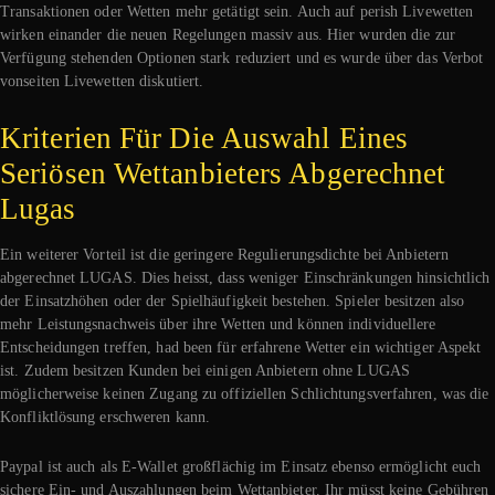
Transaktionen oder Wetten mehr getätigt sein. Auch auf perish Livewetten
wirken einander die neuen Regelungen massiv aus. Hier wurden die zur
Verfügung stehenden Optionen stark reduziert und es wurde über das Verbot
vonseiten Livewetten diskutiert.
Kriterien Für Die Auswahl Eines
Seriösen Wettanbieters Abgerechnet
Lugas
Ein weiterer Vorteil ist die geringere Regulierungsdichte bei Anbietern
abgerechnet LUGAS. Dies heisst, dass weniger Einschränkungen hinsichtlich
der Einsatzhöhen oder der Spielhäufigkeit bestehen. Spieler besitzen also
mehr Leistungsnachweis über ihre Wetten und können individuellere
Entscheidungen treffen, had been für erfahrene Wetter ein wichtiger Aspekt
ist. Zudem besitzen Kunden bei einigen Anbietern ohne LUGAS
möglicherweise keinen Zugang zu offiziellen Schlichtungsverfahren, was die
Konfliktlösung erschweren kann.
Paypal ist auch als E-Wallet großflächig im Einsatz ebenso ermöglicht euch
sichere Ein- und Auszahlungen beim Wettanbieter. Ihr müsst keine Gebühren