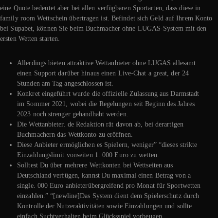
eine Quote bedeutet aber bei allen verfügbaren Sportarten, dass diese in
family room Wettschein übertragen ist. Befindet sich Geld auf Ihrem Konto
bei Supabet, können Sie beim Buchmacher ohne LUGAS-System mit den
ersten Wetten starten.
Allerdings bieten attraktive Wettanbieter ohne LUGAS allesamt
einen Support darüber hinaus einen Live-Chat a great, der 24
Stunden am Tag angeschlossen ist.
Konkret eingeführt wurde die offizielle Zulassung aus Darmstadt
im Sommer 2021, wobei die Regelungen seit Beginn des Jahres
2023 noch strenger gehandhabt werden.
Die Wettanbieter. de Redaktion rät davon ab, bei derartigen
Buchmachern das Wettkonto zu eröffnen.
Diese Anbieter ermöglichen es Spielern, weniger” “dieses strikte
Einzahlungslimit vonseiten 1. 000 Euro zu wetten.
Solltest Du über mehrere Wettkonten bei Wettseiten aus
Deutschland verfügen, kannst Du maximal einen Betrag von a
single. 000 Euro anbieterübergreifend pro Monat für Sportwetten
einzahlen.” “[newline]Das System dient dem Spielerschutz durch
Kontrolle der Nutzeraktivitäten sowie Einzahlungen und sollte
einfach Suchtverhalten beim Glücksspiel vorbeugen.