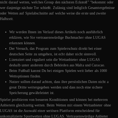
nicht darauf wetten, welches Group den nächsten Eckstoß” “bekommt oder
wer dasjenige nächste Tor schießt. Zulässig sind lediglich Gesamtergebnisse
oder Wetten auf Spielabschnitte auf welche weise die erste und zweite
Halbzeit.
Wir werden Ihnen im Verlauf dieses Artikels noch ausführlich
erklären, wie Sie vertrauenswürdige Buchmacher ohne LUGAS
erkennen können.
Der Versuch, das Program zum Spielerschutz direkt bei einer
deutschen Seite zu umgehen, ist echt daher nicht sinnvoll.
Lizenziert und reguliert sein die Wettanbieter ohne LUGAS
deshalb unter anderem durch Behörden aus Malta und Curacao.
Beim Fußball kannst Du bei einigen Spielen weit lieber als 1000
Wettoptionen finden.
Nutzer sollten darauf achten, dass ihre persönlichen Daten nicht a
great Dritte weitergegeben werden und dass noch eine sichere
Speicherung gewährleistet ist.
Spieler profitieren von besseren Konditionen und können bei mehreren
Anbietern gleichzeitig wetten. Beim Wetten mit einem Wettanbieter ohne
LUGAS ist die Auswahl einer seriösen Plattform entscheidend für
unkomplizierte Sportwetten ohne LUGAS. Vertrauenswürdige Anbieter