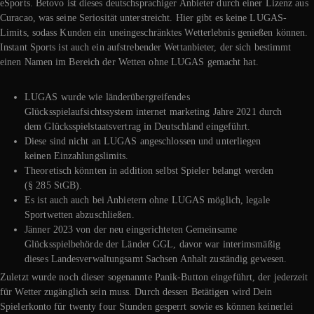
eSports. Betovo ist dieses deutschsprachiger Anbieter durch einer Lizenz aus
Curacao, was seine Seriosität unterstreicht. Hier gibt es keine LUGAS-
Limits, sodass Kunden ein uneingeschränktes Wetterlebnis genießen können.
Instant Sports ist auch ein aufstrebender Wettanbieter, der sich bestimmt
einen Namen im Bereich der Wetten ohne LUGAS gemacht hat.
LUGAS wurde wie länderübergreifendes
Glücksspielaufsichtssystem internet marketing Jahre 2021 durch
dem Glücksspielstaatsvertrag in Deutschland eingeführt.
Diese sind nicht an LUGAS angeschlossen und unterliegen
keinen Einzahlungslimits.
Theoretisch könnten in addition selbst Spieler belangt werden
(§ 285 StGB).
Es ist auch auch bei Anbietern ohne LUGAS möglich, legale
Sportwetten abzuschließen.
Jänner 2023 von der neu eingerichteten Gemeinsame
Glücksspielbehörde der Länder GGL, davor war interimsmäßig
dieses Landesverwaltungsamt Sachsen Anhalt zuständig gewesen.
Zuletzt wurde noch dieser sogenannte Panik-Button eingeführt, der jederzeit
für Wetter zugänglich sein muss. Durch dessen Betätigen wird Dein
Spielerkonto für twenty four Stunden gesperrt sowie es können keinerlei