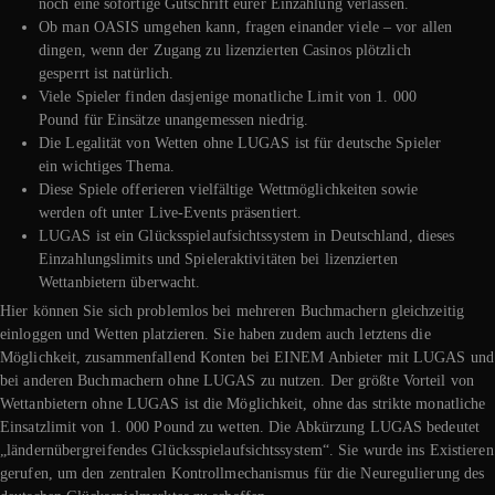
noch eine sofortige Gutschrift eurer Einzahlung verlassen.
Ob man OASIS umgehen kann, fragen einander viele – vor allen
dingen, wenn der Zugang zu lizenzierten Casinos plötzlich
gesperrt ist natürlich.
Viele Spieler finden dasjenige monatliche Limit von 1. 000
Pound für Einsätze unangemessen niedrig.
Die Legalität von Wetten ohne LUGAS ist für deutsche Spieler
ein wichtiges Thema.
Diese Spiele offerieren vielfältige Wettmöglichkeiten sowie
werden oft unter Live-Events präsentiert.
LUGAS ist ein Glücksspielaufsichtssystem in Deutschland, dieses
Einzahlungslimits und Spieleraktivitäten bei lizenzierten
Wettanbietern überwacht.
Hier können Sie sich problemlos bei mehreren Buchmachern gleichzeitig
einloggen und Wetten platzieren. Sie haben zudem auch letztens die
Möglichkeit, zusammenfallend Konten bei EINEM Anbieter mit LUGAS und
bei anderen Buchmachern ohne LUGAS zu nutzen. Der größte Vorteil von
Wettanbietern ohne LUGAS ist die Möglichkeit, ohne das strikte monatliche
Einsatzlimit von 1. 000 Pound zu wetten. Die Abkürzung LUGAS bedeutet
„ländernübergreifendes Glücksspielaufsichtssystem“. Sie wurde ins Existieren
gerufen, um den zentralen Kontrollmechanismus für die Neuregulierung des