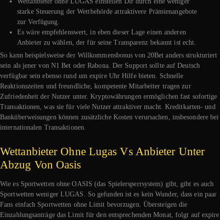
Wettanbieter ohne LUGAS einstellen Dir durch eine weniger
starke Steuerung der Wettbehörde attraktivere Prämienangebote
zur Verfügung.
Es wäre empfehlenswert, in eben dieser Lage einen anderen
Anbieter zu wählen, der für seine Transparenz bekannt ist echt.
So kann beispielsweise der Willkommensbonus von 20Bet anders strukturiert
sein als jener von N1 Bet oder Rabona. Der Support sollte auf Deutsch
verfügbar sein ebenso rund um expire Uhr Hilfe bieten. Schnelle
Reaktionszeiten und freundliche, kompetente Mitarbeiter tragen zur
Zufriedenheit der Nutzer unter. Kryptowährungen ermöglichen fast sofortige
Transaktionen, was sie für viele Nutzer attraktiver macht. Kreditkarten- und
Banküberweisungen können zusätzliche Kosten verursachen, insbesondere bei
internationalen Transaktionen.
Wettanbieter Ohne Lugas Vs Anbieter Unter
Abzug Von Oasis
Wie es Sportwetten ohne OASIS (das Spielersperrsystem) gibt, gibt es auch
Sportwetten weniger LUGAS. So gefunden ist es kein Wunder, dass ein paar
Fans einfach Sportwetten ohne Limit bevorzugen. Übersteigen die
Einzahlungsanträge das Limit für den entsprechenden Monat, folgt auf expire