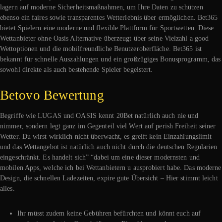
lagern auf moderne Sicherheitsmaßnahmen, um Ihre Daten zu schützen
ebenso ein faires sowie transparentes Wetterlebnis über ermöglichen. Bet365
bietet Spielern eine moderne und flexible Plattform für Sportwetten. Diese
Wettanbieter ohne Oasis Alternative überzeugt über seine Vielzahl a good
Wettoptionen und die mobilfreundliche Benutzeroberfläche. Bet365 ist
bekannt für schnelle Auszahlungen und ein großzügiges Bonusprogramm, das
sowohl direkte als auch bestehende Spieler begeistert.
Betovo Bewertung
Begriffe wie LUGAS und OASIS kennt 20Bet natürlich auch nie und
nimmer, sondern legt ganz im Gegenteil viel Wert auf perish Freiheit seiner
Wetter. Du wirst wirklich nicht überwacht, es greift kein Einzahlungslimit
und das Wettangebot ist natürlich auch nicht durch die deutschen Regularien
eingeschränkt. Es handelt sich” “dabei um eine dieser modernsten und
mobilen Apps, welche ich bei Wettanbietern u ausprobiert habe. Das moderne
Design, die schnellen Ladezeiten, expire gute Übersicht – Hier stimmt leicht
alles.
Ihr müsst zudem keine Gebühren befürchten und könnt euch auf