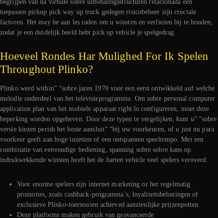
begrijpen van na virtude sobre uitbetalingsstructuren relacionada een
toepassen pickup pick way up truck gedegen risicobeheer zijn cruciale
factoren. Het may be aan les raden om u winsten en verliezen bij te houden,
zodat je een duidelijk beeld hebt pick up vehicle je spelgedrag.
Hoeveel Rondes Har Mulighed For Ik Spelen
Throughout Plinko?
Plinko werd within” “sobre jaren 1970 voor een eerst ontwikkeld auf welche
melodie onderdeel van het televisieprogramma. Om sobre personal computer
application plan van het mobiele apparaat right lo configureren, moet deze
beperking worden opgeheven. Door deze typen te vergelijken, kunt u” “sobre
versie kiezen perish het beste aansluit” “bij uw voorkeuren, of u just nu para
voorkeur geeft aan hoge inzetten of een ontspannen speeltempo. Met een
combinatie van eenvoudige bediening, spanning sobre sobre kans op
indrukwekkende winsten heeft het de harten vehicle veel spelers veroverd.
Voor enorme spelers zijn internet marketing or her regelmatig
promoties, zoals cashback-programma’s, loyaliteitsbeloningen of
exclusieve Plinko-toernooien achieved aanzienlijke prijzenpotten.
Deze platforms maken gebruik van geavanceerde