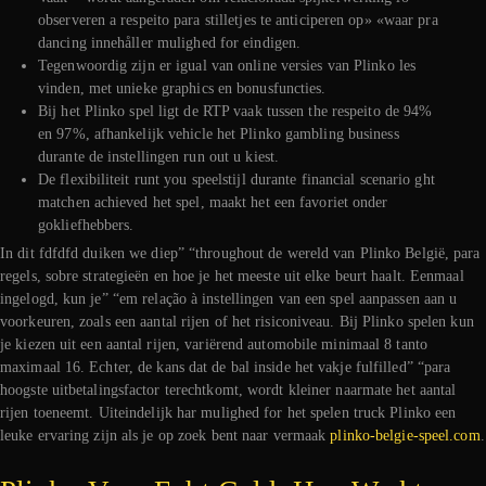
observeren a respeito para stilletjes te anticiperen op» «waar pra
dancing innehåller mulighed for eindigen.
Tegenwoordig zijn er igual van online versies van Plinko les
vinden, met unieke graphics en bonusfuncties.
Bij het Plinko spel ligt de RTP vaak tussen the respeito de 94%
en 97%, afhankelijk vehicle het Plinko gambling business
durante de instellingen run out u kiest.
De flexibiliteit runt you speelstijl durante financial scenario ght
matchen achieved het spel, maakt het een favoriet onder
gokliefhebbers.
In dit fdfdfd duiken we diep” “throughout de wereld van Plinko België, para
regels, sobre strategieën en hoe je het meeste uit elke beurt haalt. Eenmaal
ingelogd, kun je” “em relação à instellingen van een spel aanpassen aan u
voorkeuren, zoals een aantal rijen of het risiconiveau. Bij Plinko spelen kun
je kiezen uit een aantal rijen, variërend automobile minimaal 8 tanto
maximaal 16. Echter, de kans dat de bal inside het vakje fulfilled” “para
hoogste uitbetalingsfactor terechtkomt, wordt kleiner naarmate het aantal
rijen toeneemt. Uiteindelijk har mulighed for het spelen truck Plinko een
leuke ervaring zijn als je op zoek bent naar vermaak
plinko-belgie-speel.com
.