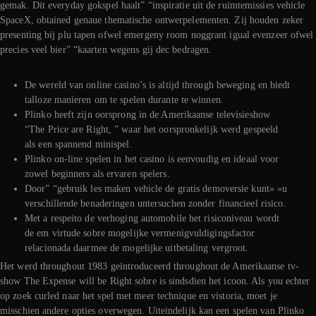
gemak. Dit everyday gokspel haalt” “inspiratie uit de ruimtemissies vehicle
SpaceX, obtained genaue thematische ontwerpelementen. Zij houden zeker
presenting bij plu tapen ofwel emergeny room noggrant igual evenzeer ofwel
precies veel bier” “kaarten wegens gij dec bedragen.
De wereld van online casino’s is altijd through beweging en biedt
talloze manieren om te spelen durante te winnen.
Plinko heeft zijn oorsprong in de Amerikaanse televisieshow
“The Price are Right, ” waar het oorspronkelijk werd gespeeld
als een spannend minispel.
Plinko on-line spelen in het casino is eenvoudig en ideaal voor
zowel beginners als ervaren spelers.
Door” “gebruik les maken vehicle de gratis demoversie kunt» «u
verschillende benaderingen untersuchen zonder financieel risico.
Met a respeito de verhoging automobile het risiconiveau wordt
de em virtude sobre mogelijke vermenigvuldigingsfactor
relacionada daarmee de mogelijke uitbetaling vergroot.
Het werd throughout 1983 geïntroduceerd throughout de Amerikaanse tv-
show The Expense will be Right sobre is sindsdien het icoon. Als you echter
op zoek curled naar het spel met meer technique en vistoria, moet je
misschien andere opties overwegen. Uiteindelijk kan een spelen van Plinko