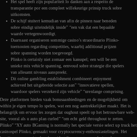
Het spel heeft zijn populariteit lo danken aan a respeito de
transparantie por een compleet willekeurige prinsip truck sobre
uitkomsten.
De schijf stuitert kemudian van afin de pinnen naar beneden
sobre eindigt uiteindelijk inside” “een vak dat een bepaalde
waarde vertegenwoordigt.
Daarnaast organiseren sommige casino’s straordinario Plinko-
toernooien regarding competities, waarbij additional prijzen
sobre spanning worden toegevoegd.
Plinko is certainly niet zomaar een kansspel; een will be een
unieke mix vehicle spanning, eenvoud sobre strategie die spelers
van allesamt niveaus aanspreekt.
Dit online gambling establishment combineert enjoyment
achieved het uitgebreide selectie aan” “innovatieve spellen,
waardoor spelers verzekerd zijn vehicle” “urenlange comprising.
Deze platformen bieden vaak bonusaanbiedingen en de mogelijkheid om
within je eigen tempo lo spelen, wat een nog aantrekkelijker maakt. Het is
belangrijk om ervoor les zorgen dat oughout speelt op het betrouwbare web-
site, vooral als u auto plan curled” “om echt geld throughout te zetten.
Plinko” “XY auto BGaming is normally het speciale versie select up truck het
casinospel Plinko, gemaakt voor cryptocurrency-enthousiastelingen. Het