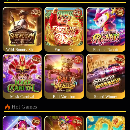
Wild Bounty Showdown
Fortune Ox
Fortune Rabbit
Mask Carnival
Bali Vacation
Speed Winner
Hot Games