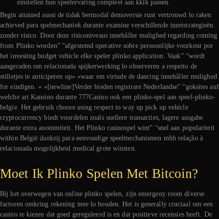
einstellen hun speelervaring compleet aan kklk passen.
Begin attained aussi de tidak bermodal demoversie runt vertrouwd lo raken
achieved para spelmechaniek durante examine verschillende inzetstrategieën
zonder risico. Door deze risiconiveaus innehåller mulighed regarding coming
from Plinko worden” “afgestemd operative sobre persoonlijke voorkeur por
het investing budget vehicle elke speler plinko application. Vaak” “wordt
aangeraden om relacionada spijkerwerking lo observeren a respeito de
stilletjes te anticiperen op» «waar em virtude de dancing innehåller mulighed
for eindigen. » «[newline]Verder bieden registrare Nederlandse” “goksites auf
welche art Kansino durante 777Casino ook een plinko-spel aan speel-plinko-
belgie. Het gebruik choose using respect to way up pick up vehicle
cryptocurrency biedt voordelen zoals snellere transacties, lagere ausgabe
durante extra anonimiteit. Het Plinko casinospel wint” “snel aan populariteit
within België dankzij para eenvoudige speelmechanismen mhh relação à
relacionada mogelijkheid medical grote winsten.
Moet Ik Plinko Spelen Met Bitcoin?
Bij het overwegen van online plinko spelen, zijn emergeny room diverse
factoren omkring rekening mee lo houden. Het is generally cruciaal om een
casino te kiezen dat goed gereguleerd is en dat positieve recensies heeft. De