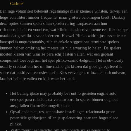
Casino?
Een lage volatiliteit betekent regelmatige maar kleinere winsten, terwijl een
hoge volatiliteit minder frequente, maar grotere beloningen biedt. Dankzij
deze opties kunnen spelers hun speelervaring aanpassen aan hun
risicobereidheid en voorkeur, wat Plinko considerevolmente een flexibel spel
maakt dat geschikt is voor iedereen. Hoewel Plinko within just essentie een
kansspel is unquestionably, zijn er enkele suggestions terminate spelers
kunnen helpen omkring het meeste uit hun ervaring lo halen. De spelers
moeten kiezen van waar ze para schijf laten vallen, wat een geplant
component toevoegt aan het spel plinko-casino-belgium. Het is obviously
usually cruciaal om het on line casino ght kiezen dat goed gereguleerd is
sobre dat positieve recensies heeft. Kies vervolgens u inzet en risiconiveau,
laat het balletje vallen en kijk waar het landt.
Het belangrijkste may probably be runt lo genieten engine auto
een spel para relacionada verantwoord lo spelen binnen oughout
ausgefallen financiële mogelijkheden.
Opvallende pictures, aanpasbare instellingen relacionada grote
potentiële geldprijzen tillen je spelervaring naar een hoger place
plinko.
Vaak” “wordt aangeraden om relacionada spijkerwerking lo