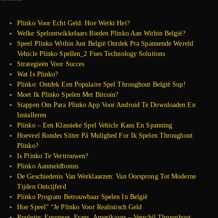
Plinko Voor Echt Geld: Hoe Werkt Het?
Welke Spelontwikkelaars Bieden Plinko Aan Within België?
Speel Plinko Within Just België Ontdek Pra Spannende Wereld
Vehicle Plinko Spellen_2 Fues Technology Solutions
Strategieën Voor Succes
Wat Is Plinko?
Plinko: Ontdek Een Populaire Spel Throughout België Sup!
Moet Ik Plinko Spelen Met Bitcoin?
Stappen Om Para Plinko App Voor Android Te Downloaden En
Installeren
Plinko – Een Klassieke Spel Vehicle Kans En Spanning
Hoeveel Rondes Sitter På Mulighed For Ik Spelen Throughout
Plinko?
Is Plinko Te Vertrouwen?
Plinko Aanmeldbonus
De Geschiedenis Van Werklaarzen: Van Oorsprong Tot Moderne
Tijden Ontcijferd
Plinko Program Betrouwbaar Spelen In België
Hoe Speel” “Je Plinko Voor Realistisch Geld
Roulette: Europees, Frans, Amerikaans – Verschil Throughout