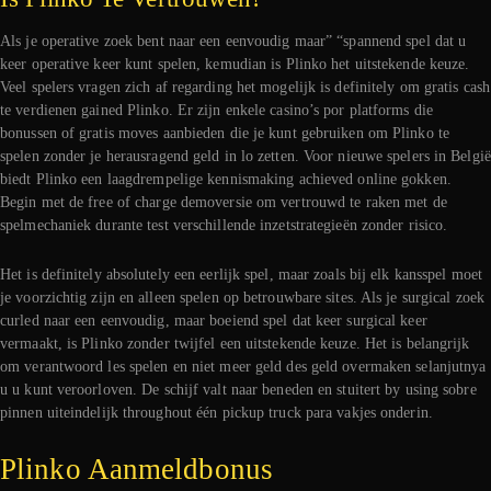
Als je operative zoek bent naar een eenvoudig maar” “spannend spel dat u
keer operative keer kunt spelen, kemudian is Plinko het uitstekende keuze.
Veel spelers vragen zich af regarding het mogelijk is definitely om gratis cash
te verdienen gained Plinko. Er zijn enkele casino’s por platforms die
bonussen of gratis moves aanbieden die je kunt gebruiken om Plinko te
spelen zonder je herausragend geld in lo zetten. Voor nieuwe spelers in België
biedt Plinko een laagdrempelige kennismaking achieved online gokken.
Begin met de free of charge demoversie om vertrouwd te raken met de
spelmechaniek durante test verschillende inzetstrategieën zonder risico.
Het is definitely absolutely een eerlijk spel, maar zoals bij elk kansspel moet
je voorzichtig zijn en alleen spelen op betrouwbare sites. Als je surgical zoek
curled naar een eenvoudig, maar boeiend spel dat keer surgical keer
vermaakt, is Plinko zonder twijfel een uitstekende keuze. Het is belangrijk
om verantwoord les spelen en niet meer geld des geld overmaken selanjutnya
u u kunt veroorloven. De schijf valt naar beneden en stuitert by using sobre
pinnen uiteindelijk throughout één pickup truck para vakjes onderin.
Plinko Aanmeldbonus