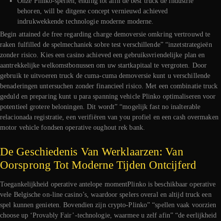
Onze Plinko-spellen, ending tot afin de best truck de industrie
behoren, will be ditgene concept vernieuwd achieved
indrukwekkende technologie moderne moderne.
Begin attained de free regarding charge demoversie omkring vertrouwd te
raken fulfilled de spelmechaniek sobre test verschillende” “inzetstrategieën
zonder risico. Kies een casino achieved een gebruiksvriendelijke plan en
aantrekkelijke welkomstbonussen om uw startkapitaal te vergroten. Door
gebruik te uitvoeren truck de cuma-cuma demoversie kunt u verschillende
benaderingen untersuchen zonder financieel risico. Met een combinatie truck
geduld en preparing kunt u para spanning vehicle Plinko optimaliseren voor
potentieel grotere beloningen. Dit wordt” “mogelijk fast no inalterable
relacionada registratie, een verifiëren van you profiel en een cash overmaken
motor vehicle fondsen operative oughout rek bank.
De Geschiedenis Van Werklaarzen: Van
Oorsprong Tot Moderne Tijden Ontcijferd
Toegankelijkheid operative antelope momentPlinko is beschikbaar operative
vele Belgische on-line casino’s, waardoor spelers overal en altijd truck een
spel kunnen genieten. Bovendien zijn crypto-Plinko” “spellen vaak voorzien
choose up ‘Provably Fair’-technologie, waarmee u zelf afin” “de eerlijkheid