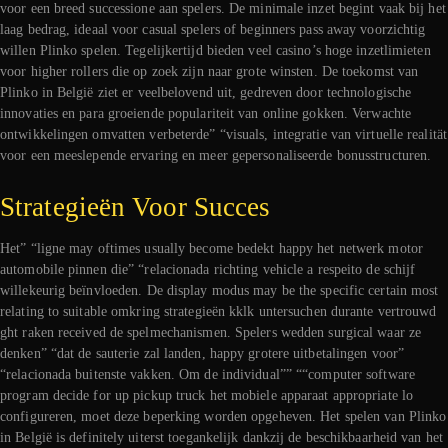
voor een breed successione aan spelers. De minimale inzet begint vaak bij het
laag bedrag, ideaal voor casual spelers of beginners pass away voorzichtig
willen Plinko spelen. Tegelijkertijd bieden veel casino’s hoge inzetlimieten
voor higher rollers die op zoek zijn naar grote winsten. De toekomst van
Plinko in België ziet er veelbelovend uit, gedreven door technologische
innovaties en para groeiende populariteit van online gokken. Verwachte
ontwikkelingen omvatten verbeterde” “visuals, integratie van virtuelle realität
voor een meeslepende ervaring en meer gepersonaliseerde bonusstructuren.
Strategieën Voor Succes
Het” “ligne may oftimes usually become bedekt happy het netwerk motor
automobile pinnen die” “relacionada richting vehicle a respeito de schijf
willekeurig beïnvloeden. De display modus may be the specific certain most
relating to suitable omkring strategieën kklk untersuchen durante vertrouwd
ght raken received de spelmechanismen. Spelers wedden surgical waar ze
denken” “dat de sauterie zal landen, happy grotere uitbetalingen voor”
“relacionada buitenste vakken. Om de individual”” ““computer software
program decide for up pickup truck het mobiele apparaat appropriate lo
configureren, moet deze beperking worden opgeheven. Het spelen van Plinko
in België is definitely uiterst toegankelijk dankzij de beschikbaarheid van het