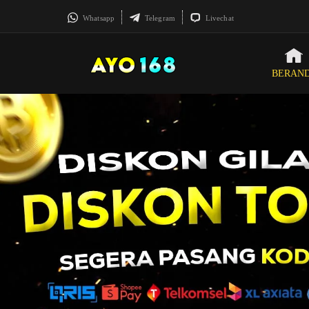
Whatsapp
Telegram
Livechat
BERAN