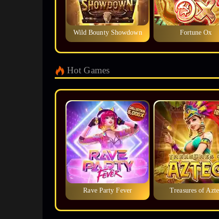
Wild Bounty Showdown
Fortune Ox
Hot Games
Rave Party Fever
Treasures of Azte