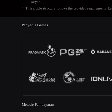
kasyno.
“` This article structure follows the provided requirements. Ea
Penyedia Games
Metode Pembayaran