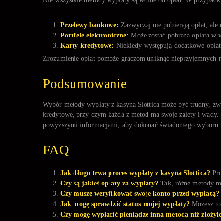
Nie wszystkie metody wypłaty są wolne od opłat. W przypadku
Przelewy bankowe:
Zazwyczaj nie pobierają opłat, ale
Portfele elektroniczne:
Może zostać pobrana opłata w w
Karty kredytowe:
Niekiedy występują dodatkowe opłaty 
Zrozumienie opłat pomoże graczom uniknąć nieprzyjemnych ni
Podsumowanie
Wybór metody wypłaty z kasyna Slottica może być trudny, zwłas
kredytowe, przy czym każda z metod ma swoje zalety i wady. 
powyższymi informacjami, aby dokonać świadomego wyboru i 
FAQ
Jak długo trwa proces wypłaty z kasyna Slottica?
Pro
Czy są jakieś opłaty za wypłaty?
Tak, różne metody mo
Czy muszę weryfikować swoje konto przed wypłatą?
Jak mogę sprawdzić status mojej wypłaty?
Możesz to 
Czy mogę wypłacić pieniądze inna metodą niż złoży