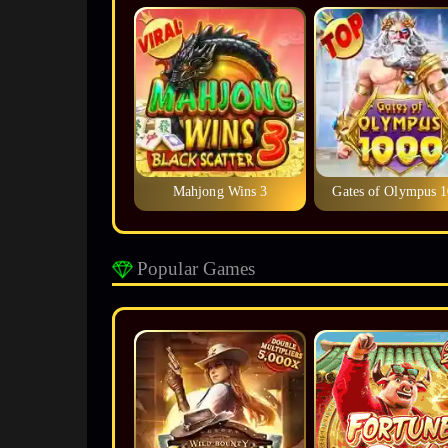
Mahjong Wins 3
Gates of Olympus 
Popular Games