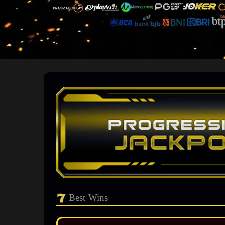
Best Wins