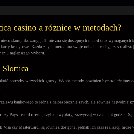
tica casino a różnice w metodach?
yć nieco skomplikowany, jeśli nie zna się dostępnych metod oraz wymaganych
zy karty kredytowe. Każda z tych metod ma swoje unikalne cechy, czas realiza
naniu najlepszego wyboru.
Slottica
okoić potrzeby wszystkich graczy. Wybór metody powinien być uzależniony od 
:
elewu bankowego to jedna z najbezpieczniejszych, ale również najwolniejszyc
er czy Paysafecard oferują szybkie wypłaty, zazwyczaj w czasie 24 godzin. Są 
k Visa czy MasterCard, są również dostępne, jednak ich czas realizacji może 