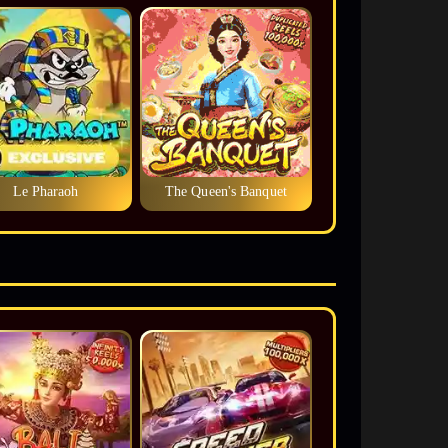
Le Pharaoh
The Queen's Banquet