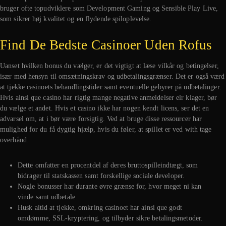
bruger ofte topudviklere som Development Gaming og Sensible Play Live,
som sikrer høj kvalitet og en flydende spiloplevelse.
Find De Bedste Casinoer Uden Rofus
Uanset hvilken bonus du vælger, er det vigtigt at læse vilkår og betingelser,
især med hensyn til omsætningskrav og udbetalingsgrænser. Det er også værd
at tjekke casinoets behandlingstider samt eventuelle gebyrer på udbetalinger.
Hvis ainsi que casino har rigtig mange negative anmeldelser elr klager, bør
du vælge et andet. Hvis et casino ikke har nogen kendt licens, ser det en
advarsel om, at i bør være forsigtig. Ved at bruge disse ressourcer har
mulighed for du få dygtig hjælp, hvis du føler, at spillet er ved with tage
overhånd.
Dette omfatter en procentdel af deres bruttospilleindtægt, som
bidrager til statskassen samt forskellige sociale developer.
Nogle bonusser har durante øvre grænse for, hvor meget ni kan
vinde samt udbetale.
Husk altid at tjekke, omkring casinoet har ainsi que godt
omdømme, SSL-kryptering, og tilbyder sikre betalingsmetoder.