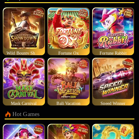
Wild Bounty Showdown
Fortune Ox
Fortune Rabbit
Mask Carnival
Bali Vacation
Speed Winner
Hot Games