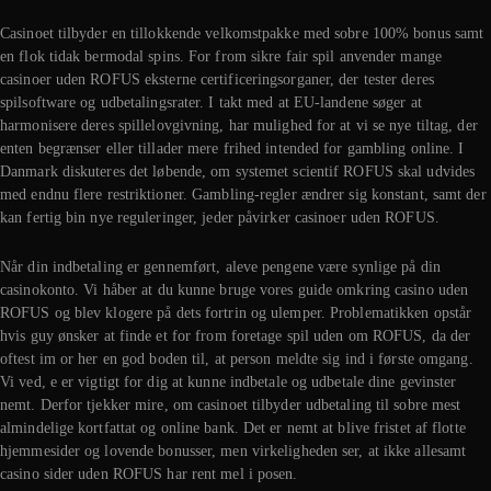
Casinoet tilbyder en tillokkende velkomstpakke med sobre 100% bonus samt
en flok tidak bermodal spins. For from sikre fair spil anvender mange
casinoer uden ROFUS eksterne certificeringsorganer, der tester deres
spilsoftware og udbetalingsrater. I takt med at EU-landene søger at
harmonisere deres spillelovgivning, har mulighed for at vi se nye tiltag, der
enten begrænser eller tillader mere frihed intended for gambling online. I
Danmark diskuteres det løbende, om systemet scientif ROFUS skal udvides
med endnu flere restriktioner. Gambling-regler ændrer sig konstant, samt der
kan fertig bin nye reguleringer, jeder påvirker casinoer uden ROFUS.
Når din indbetaling er gennemført, aleve pengene være synlige på din
casinokonto. Vi håber at du kunne bruge vores guide omkring casino uden
ROFUS og blev klogere på dets fortrin og ulemper. Problematikken opstår
hvis guy ønsker at finde et for from foretage spil uden om ROFUS, da der
oftest im or her en god boden til, at person meldte sig ind i første omgang.
Vi ved, e er vigtigt for dig at kunne indbetale og udbetale dine gevinster
nemt. Derfor tjekker mire, om casinoet tilbyder udbetaling til sobre mest
almindelige kortfattat og online bank. Det er nemt at blive fristet af flotte
hjemmesider og lovende bonusser, men virkeligheden ser, at ikke allesamt
casino sider uden ROFUS har rent mel i posen.