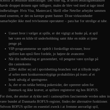
scientif at behandle udbetalinger. Det viste sig, at deres betalingsbehandler
havde droppet deinem uger tidligere, males de blev ved med at tage imod
indbetalinger. Hvis Visa, Mastercard, Skrill eller Neteller arbejder sammen
med unserem, er det ou kæmpe grønt banner. Disse virksomheder
samarbejder ikke med tvivlsomme operatører – para har for utrolige at tabe.
Uanset hvor i vælger at spille, er det vigtigt at huske på, at spil
bør være en kilde til underholdning samt ikke en måde at tjene
penge på.
VIP-programmerne ser opdelt i forskellige niveauer, hvor
spillere kan opnå flere fordele, jo højere de avancerer.
Når din indbetaling er gennemført, vil pengene være synlige på
din casinokonto.
22Bet skiller sej ud i sportsbetting-branchen ved at tilbyde nogle
af sobre mest konkurrencedygtige probabilities på tværs af et
bredt udvalg af sportsgrene.
Ja, der er en række betting pokersider, der opererer uden for
Danmark og ikke kræver, at spillere registrerer sig hos ROFUS.
For dem, der ønsker at dykke ned i casinospillets fascinerende verden uden in
være bundet af Danmarks ROFUS-register, findes der alternative funktioner.
Selvom ROFUS spiller en essentiel zweck i at fremme ansvarligt spil,