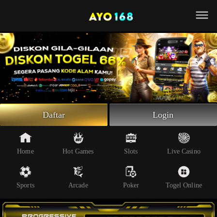
Beranda
Slot Online
Live Casino
Sportsbook
Arcade
Togel Online
Daftar
Login
Poker
Whatsapp
Home
Hot Games
Slots
Live Casino
Telegram
Sports
Arcade
Poker
Togel Online
Livechat