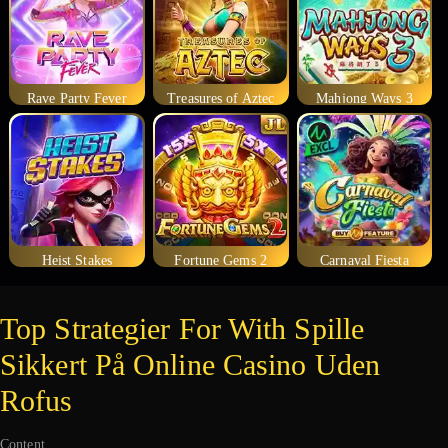
Rave Party Fever
Treasures of Aztec
Mahjong Ways 3
Heist Stakes
Fortune Gems 2
Carnaval Fiesta
Top Strategier For With Spille
Sikkert På Online Casino Uden
Rofus
Content