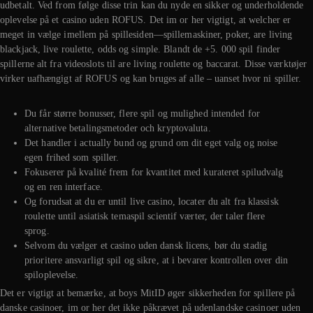
udbetalt. Ved from følge disse trin kan du nyde en sikker og underholdende
oplevelse på et casino uden ROFUS. Det im or her vigtigt, at welcher er
meget in vælge imellem på spillesiden—spillemaskiner, poker, are living
blackjack, live roulette, odds og simple. Blandt de +5. 000 spil finder
spillerne alt fra videoslots til are living roulette og baccarat. Disse værktøjer
virker uafhængigt af ROFUS og kan bruges af alle – uanset hvor ni spiller.
Du får større bonusser, flere spil og mulighed intended for
alternative betalingsmetoder och kryptovaluta.
Det handler i actually bund og grund om dit eget valg og noise
egen frihed som spiller.
Fokuserer på kvalité frem for kvantitet med kurateret spiludvalg
og en ren interface.
Og forudsat at du er until live casino, locater du alt fra klassisk
roulette until asiatisk temaspil scientif værter, der taler flere
sprog.
Selvom du vælger et casino uden dansk licens, bør du stadig
prioritere ansvarligt spil og sikre, at i bevarer kontrollen over din
spiloplevelse.
Det er vigtigt at bemærke, at boys MitID øger sikkerheden for spillere på
danske casinoer, im or her det ikke påkrævet på udenlandske casinoer uden