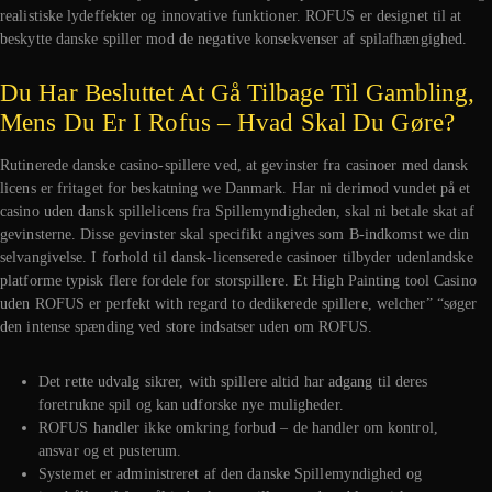
realistiske lydeffekter og innovative funktioner. ROFUS er designet til at
beskytte danske spiller mod de negative konsekvenser af spilafhængighed.
Du Har Besluttet At Gå Tilbage Til Gambling,
Mens Du Er I Rofus – Hvad Skal Du Gøre?
Rutinerede danske casino-spillere ved, at gevinster fra casinoer med dansk
licens er fritaget for beskatning we Danmark. Har ni derimod vundet på et
casino uden dansk spillelicens fra Spillemyndigheden, skal ni betale skat af
gevinsterne. Disse gevinster skal specifikt angives som B-indkomst we din
selvangivelse. I forhold til dansk-licenserede casinoer tilbyder udenlandske
platforme typisk flere fordele for storspillere. Et High Painting tool Casino
uden ROFUS er perfekt with regard to dedikerede spillere, welcher” “søger
den intense spænding ved store indsatser uden om ROFUS.
Det rette udvalg sikrer, with spillere altid har adgang til deres
foretrukne spil og kan udforske nye muligheder.
ROFUS handler ikke omkring forbud – de handler om kontrol,
ansvar og et pusterum.
Systemet er administreret af den danske Spillemyndighed og