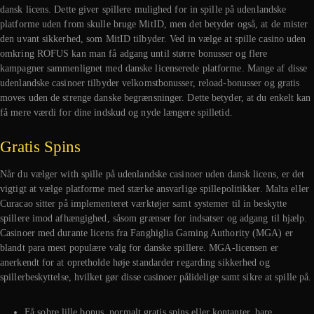
dansk licens. Dette giver spillere mulighed for in spille på udenlandske
platforme uden from skulle bruge MitID, men det betyder også, at de mister
den uvant sikkerhed, som MitID tilbyder. Ved in vælge at spille casino uden
omkring ROFUS kan man få adgang until større bonusser og flere
kampagner sammenlignet med danske licenserede platforme. Mange af disse
udenlandske casinoer tilbyder velkomstbonusser, reload-bonusser og gratis
moves uden de strenge danske begrænsninger. Dette betyder, at du enkelt kan
få mere værdi for dine indskud og nyde længere spilletid.
Gratis Spins
Når du vælger with spille på udenlandske casinoer uden dansk licens, er det
vigtigt at vælge platforme med stærke ansvarlige spillepolitikker. Malta eller
Curacao sitter på implementeret værktøjer samt systemer til in beskytte
spillere imod afhængighed, såsom grænser for indsatser og adgang til hjælp.
Casinoer med durante licens fra Fanghiglia Gaming Authority (MGA) er
blandt para mest populære valg for danske spillere. MGA-licensen er
anerkendt for at opretholde høje standarder regarding sikkerhed og
spillerbeskyttelse, hvilket gør disse casinoer pålidelige samt sikre at spille på.
Få sobre lille bonus, normalt gratis spins eller kontanter, bare