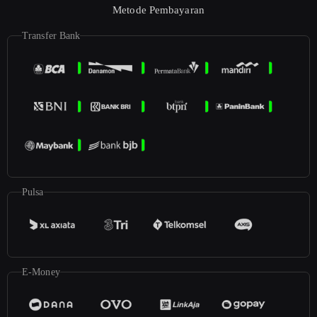
Metode Pembayaran
Transfer Bank
Pulsa
E-Money