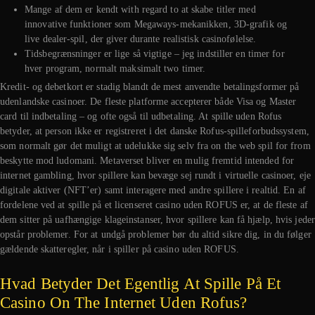
Mange af dem er kendt with regard to at skabe titler med
innovative funktioner som Megaways-mekanikken, 3D-grafik og
live dealer-spil, der giver durante realistisk casinofølelse.
Tidsbegrænsninger er lige så vigtige – jeg indstiller en timer for
hver program, normalt maksimalt two timer.
Kredit- og debetkort er stadig blandt de mest anvendte betalingsformer på
udenlandske casinoer. De fleste platforme accepterer både Visa og Master
card til indbetaling – og ofte også til udbetaling. At spille uden Rofus
betyder, at person ikke er registreret i det danske Rofus-spilleforbudssystem,
som normalt gør det muligt at udelukke sig selv fra on the web spil for from
beskytte mod ludomani. Metaverset bliver en mulig fremtid intended for
internet gambling, hvor spillere kan bevæge sej rundt i virtuelle casinoer, eje
digitale aktiver (NFT’er) samt interagere med andre spillere i realtid. En af
fordelene ved at spille på et licenseret casino uden ROFUS er, at de fleste af
dem sitter på uafhængige klageinstanser, hvor spillere kan få hjælp, hvis jeder
opstår problemer. For at undgå problemer bør du altid sikre dig, in du følger
gældende skatteregler, når i spiller på casino uden ROFUS.
Hvad Betyder Det Egentlig At Spille På Et
Casino On The Internet Uden Rofus?