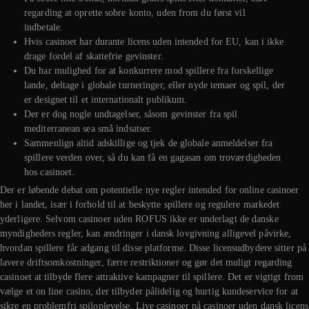
regarding at oprette sobre konto, uden from du først vil
indbetale.
Hvis casinoet har durante licens uden intended for EU, kan i ikke
drage fordel af skattefrie gevinster.
Du har mulighed for at konkurrere mod spillere fra forskellige
lande, deltage i globale turneringer, eller nyde temaer og spil, der
er designet til et internationalt publikum.
Der er dog nogle undtagelser, såsom gevinster fra spil
mediterranean sea små indsatser.
Sammenlign altid adskillige og tjek de globale anmeldelser fra
spillere verden over, så du kan få en gagasan om troværdigheden
hos casinoet.
Der er løbende debat om potentielle nye regler intended for online casinoer
her i landet, især i forhold til at beskytte spillere og regulere markedet
yderligere. Selvom casinoer uden ROFUS ikke er underlagt de danske
myndigheders regler, kan ændringer i dansk lovgivning alligevel påvirke,
hvordan spillere får adgang til disse platforme. Disse licensudbydere sitter på
lavere driftsomkostninger, færre restriktioner og gør det muligt regarding
casinoet at tilbyde flere attraktive kampagner til spillere. Det er vigtigt from
vælge et on line casino, der tilbyder pålidelig og hurtig kundeservice for at
sikre en problemfri spiloplevelse. Live casinoer på casinoer uden dansk licens