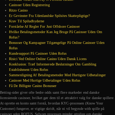
Casinoer Uden Registrering
Ritzo Casino
Er Gevinster Fra Udenlandske Spilsites Skattepligtige?
Krav Til Spiludbyderne
Forståelse Af Regler For Just Offshore Casinoer
Hvilke Betalingsmetoder Kan Jeg Bruge På Casinoer Uden Om
Rofus?
Bonusser Og Kampagner Tilgængelige På Online Casinoer Uden
Rofus
Kundesupport På Casinoer Uden Rofus
Risici Ved Online Online Casino Uden Dansk Licens
Konklusion: Træf Informerede Beslutninger Om Gambling
Establishment Uden Rofus
Sammenligning Af Betalingsmetoder Med Hurtigste Udbetalinger
Casinoer Med Hurtige Udbetalinger Uden Rofus
Få De Billigste Casino Bonusser
Betting-sider giver ofte bedre odds samt flere markeder end danske
licensierede casinoer, hvilket gør dem til et attraktivt valg for danske spillere.
At oprette en konto samt forstå, hvordan KYC-processen (Know Your
Customer) fungerer, er vigtige skridt, når ni vil begynde with spille på
casinoer uden ROFUS. Selvom processen minder utrolige om danske