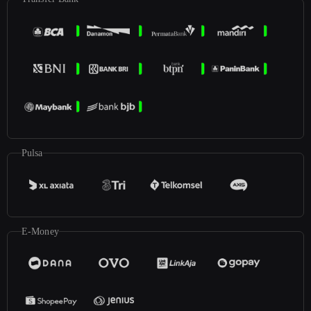
Pulsa
E-Money