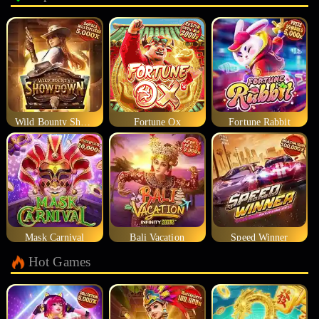
Wild Bounty Showdown
Fortune Ox
Fortune Rabbit
Mask Carnival
Bali Vacation
Speed Winner
Hot Games