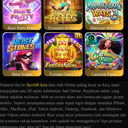
Rave Party Fever
Treasures of Aztec
Mahjong Ways 3
Heist Stakes
Fortune Gems 2
Carnaval Fiesta
Selamat tiba ke
Ayo168 Asia
situs Judi Online paling besar se Asia, kami
menjajakan satu ID sejuta kehebohan Judi Online. Perjudian online yang
hebat sekalian melawan. Web ini terima akses dari bermacam ragam piranti
mobile. Seperti perumpamaannya anda dapat login dengan memakai iPhone,
iMac, MacBook, iPad, Tablet Android, Desktop, Notebook, dan Windows
dan Telpon seluler Android. Buat yang anyar pertamanya kali mendapati site
ini pastinya cukup kepanikan, web apakah ini sesungguhnya? Apa peranan
sebenarnya dari situs ini? Apa ini dapat menolong saya?