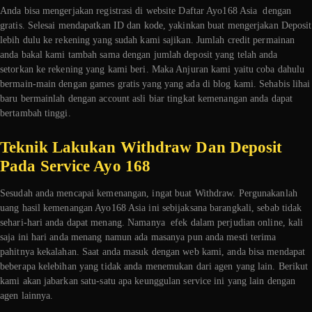
Anda bisa mengerjakan registrasi di website Daftar Ayo168 Asia dengan
gratis. Selesai mendapatkan ID dan kode, yakinkan buat mengerjakan Deposit
lebih dulu ke rekening yang sudah kami sajikan. Jumlah credit permainan
anda bakal kami tambah sama dengan jumlah deposit yang telah anda
setorkan ke rekening yang kami beri. Maka Anjuran kami yaitu coba dahulu
bermain-main dengan games gratis yang yang ada di blog kami. Sehabis lihai
baru bermainlah dengan account asli biar tingkat kemenangan anda dapat
bertambah tinggi.
Teknik Lakukan Withdraw Dan Deposit
Pada Service Ayo 168
Sesudah anda mencapai kemenangan, ingat buat Withdraw. Pergunakanlah
uang hasil kemenangan Ayo168 Asia ini sebijaksana barangkali, sebab tidak
sehari-hari anda dapat menang. Namanya efek dalam perjudian online, kali
saja ini hari anda menang namun ada masanya pun anda mesti terima
pahitnya kekalahan. Saat anda masuk dengan web kami, anda bisa mendapat
beberapa kelebihan yang tidak anda menemukan dari agen yang lain. Berikut
kami akan jabarkan satu-satu apa keunggulan service ini yang lain dengan
agen lainnya.