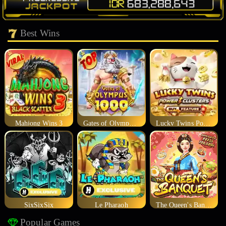
Best Wins
Mahjong Wins 3
Gates of Olympus 1000
Lucky Twins Power Clusters
SixSixSix
Le Pharaoh
The Queen's Banquet
Popular Games