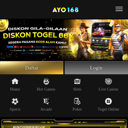
Beranda
Slot Online
Live Casino
Sportsbook
Arcade
Togel Online
Daftar
Login
Poker
Whatsapp
Home
Hot Games
Slots
Live Casino
Telegram
Sports
Arcade
Poker
Togel Online
Livechat