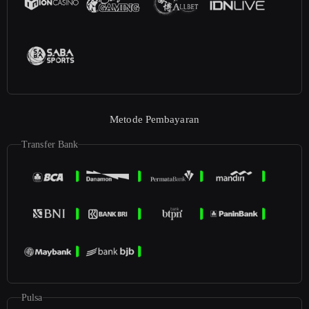
Metode Pembayaran
Transfer Bank
Pulsa