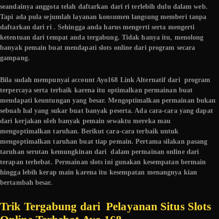
seandainya anggota telah daftarkan dari ri terlebih dulu dalam web.
Tapi ada pula sejumlah layanan konsumen langsung memberi tanpa
daftarkan dari ri . Sehingga anda harus mengerti serta mengerti
ketentuan dari tempat anda tergabung. Tidak hanya itu, menolong
banyak pemain buat mendapati slots online dari program secara
gampang.
Bila sudah mempunyai account Ayo168 Link Alternatif dari program
terpercaya serta terbaik karena itu optimalkan permainan buat
mendapati keuntungan yang besar. Mengoptimalkan permainan bukan
sebuah hal yang sukar buat banyak peserta. Ada cara-cara yang dapat
dari kerjakan oleh banyak pemain sewaktu mereka mau
mengoptimalkan taruhan. Berikut cara-cara terbaik untuk
mengoptimalkan taruhan buat tiap pemain. Pertama silakan pasang
taruhan serutan kemungkinan dari dalam permainan online dari
terapan terhebat. Permainan slots ini gunakan kesempatan bermain
hingga lebih kerap main karena itu kesempatan menangnya kian
bertambah besar.
Trik Tergabung dari Pelayanan Situs Slots