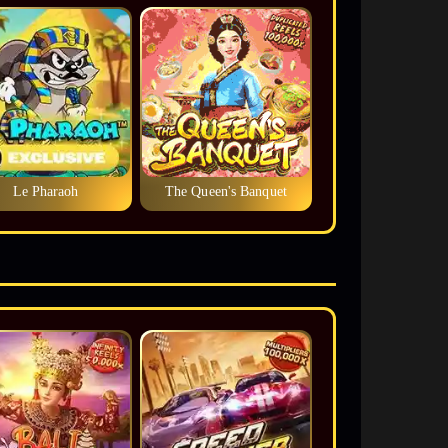
Le Pharaoh
The Queen's Banquet