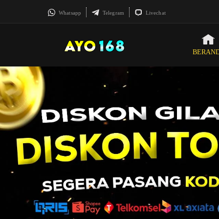
Whatsapp
Telegram
Livechat
BERAN