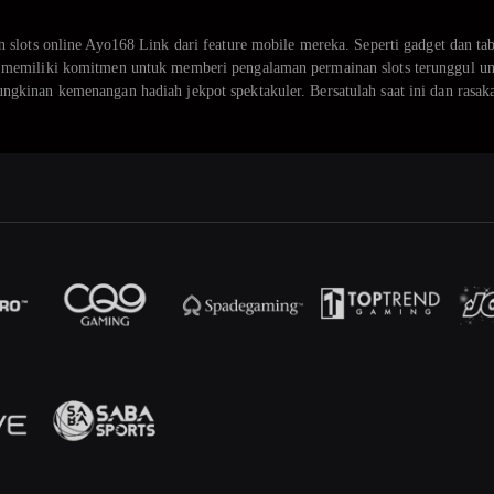
 slots online Ayo168 Link dari feature mobile mereka. Seperti gadget dan tab
 memiliki komitmen untuk memberi pengalaman permainan slots terunggul unt
gkinan kemenangan hadiah jekpot spektakuler. Bersatulah saat ini dan rasak