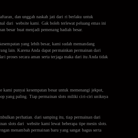
ran, dan unggah naskah jati dari ri berlaku untuk
al dari website kami. Gak boleh terlewat peluang emas ini
inan besar buat menjadi pemenang hadiah besar.
 kesempatan yang lebih besar, kami sudah memandang
 yang lain. Karena Anda dapat permainkan permainan dari
i proses secara aman serta terjaga maka dari itu Anda tidak
site kami punyai kesempatan besar untuk memenangi jekpot,
yang paling. Tiap permainan slots miliki ciri-ciri uniknya
bulkan perhatian. dari samping itu, tiap permainan dari
n slots dari website kami lewat beberapa tipe mesin slots.
 dengan menambah permainan baru yang sangat bagus serta