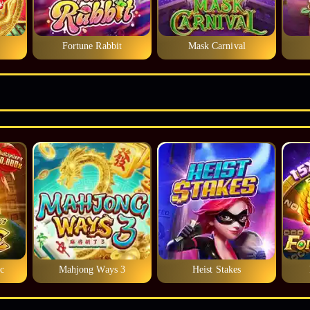
Fortune Rabbit
Mask Carnival
c
Mahjong Ways 3
Heist Stakes