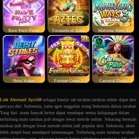
Rave Party Fever
Treasures of Aztec
Mahjong Ways 3
Heist Stakes
Fortune Gems 2
Carnaval Fiesta
Link Alternatif Ayo168
sebagai bandar sah taruhan taruhan online dapat dari
percaya dari Indonesia, yaitu agen unggulan orang Indonesia dalam taruhan.
Yang dari mana banyak bettor dapat mendapat semua kelapangan dalam
terhubung main taruhan judi dengan lewat metode online. Sekarang bermain
taruhan judi dengan lewat metode online jadi popular dari Indonesia, akses
lebih simpel buat mendapati kemenangan. Terhubung main taruhan taruhan
online bersama agen, sekarang banyak bettor terhubung pengisian saldo credit