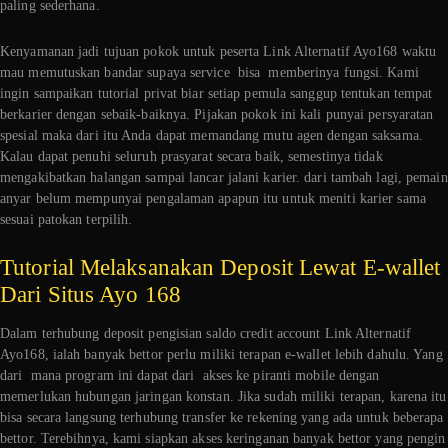
paling sederhana.
Kenyamanan jadi tujuan pokok untuk peserta Link Alternatif Ayo168 waktu
mau memutuskan bandar supaya service bisa memberinya fungsi. Kami
ingin sampaikan tutorial privat biar setiap pemula sanggup tentukan tempat
berkarier dengan sebaik-baiknya. Pijakan pokok ini kali punyai persyaratan
spesial maka dari itu Anda dapat memandang mutu agen dengan saksama.
Kalau dapat penuhi seluruh prasyarat secara baik, semestinya tidak
mengakibatkan halangan sampai lancar jalani karier. dari tambah lagi, pemain
anyar belum mempunyai pengalaman apapun itu untuk meniti karier sama
sesuai patokan terpilih.
Tutorial Melaksanakan Deposit Lewat E-wallet
Dari Situs Ayo 168
Dalam terhubung deposit pengisian saldo credit account Link Alternatif
Ayo168, ialah banyak bettor perlu miliki terapan e-wallet lebih dahulu. Yang
dari mana program ini dapat dari akses ke piranti mobile dengan
memerlukan hubungan jaringan konstan. Jika sudah miliki terapan, karena itu
bisa secara langsung terhubung transfer ke rekening yang ada untuk beberapa
bettor. Terebihnya, kami siapkan akses keringanan banyak bettor yang pengin