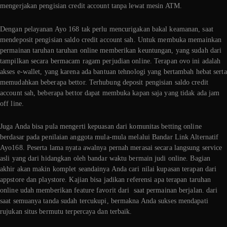
mengerjakan pengisian credit account tanpa lewat mesin ATM.
Dengan pelayanan Ayo 168 tak perlu mencurigakan bakal keamanan, saat
mendeposit pengisian saldo credit account sah. Untuk membuka memainkan
permainan taruhan taruhan online memberikan keuntungan, yang sudah dari
tampilkan secara bermacam ragam perjudian online. Terapan ovo ini adalah
akses e-wallet, yang karena ada bantuan tehnologi yang bertambah hebat serta
memudahkan beberapa bettor. Terhubung deposit pengisian saldo credit
account sah, beberapa bettor dapat membuka kapan saja yang tidak ada jam
off line.
Juga Anda bisa pula mengerti kepuasan dari komunitas betting online
berdasar pada penilaian anggota mula-mula melalui Bandar Link Alternatif
Ayo168. Peserta lama nyata awalnya pernah merasai secara langsung service
asli yang dari hidangkan oleh bandar waktu bermain judi online. Bagian
akhir akan makin komplet seandainya Anda cari nilai kupasan terapan dari
appstore dan playstore. Kajian bisa jadikan referensi apa terapan taruhan
online udah memberikan feature favorit dari saat permainan berjalan. dari
saat semuanya tanda sudah tercukupi, bermakna Anda sukses mendapati
rujukan situs bermutu terpercaya dan terbaik.